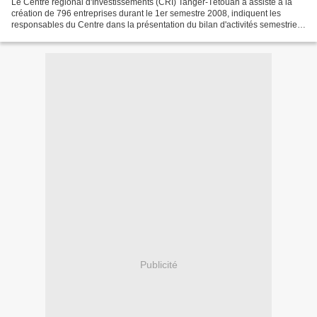
Le Centre régional d'Investissements (CRI) Tanger-Tétouan a assisté à la
création de 796 entreprises durant le 1er semestre 2008, indiquent les
responsables du Centre dans la présentation du bilan d'activités semestriel.
La répartition des entreprises...
Publicité