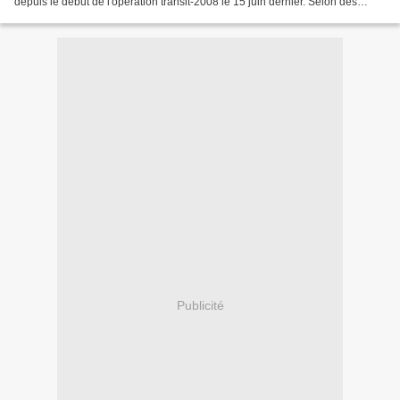
depuis le début de l'opération transit-2008 le 15 juin dernier. Selon des
statistiques des autorités...
Publicité