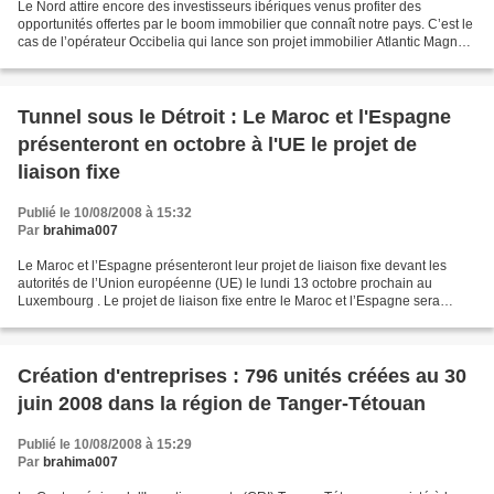
Le Nord attire encore des investisseurs ibériques venus profiter des
opportunités offertes par le boom immobilier que connaît notre pays. C’est le
cas de l’opérateur Occibelia qui lance son projet immobilier Atlantic Magna
en front de mer dans la zone...
Tunnel sous le Détroit : Le Maroc et l'Espagne
présenteront en octobre à l'UE le projet de
liaison fixe
Publié le 10/08/2008 à 15:32
Par
brahima007
Le Maroc et l’Espagne présenteront leur projet de liaison fixe devant les
autorités de l’Union européenne (UE) le lundi 13 octobre prochain au
Luxembourg . Le projet de liaison fixe entre le Maroc et l’Espagne sera
présenté par les deux pays devant les...
Création d'entreprises : 796 unités créées au 30
juin 2008 dans la région de Tanger-Tétouan
Publié le 10/08/2008 à 15:29
Par
brahima007